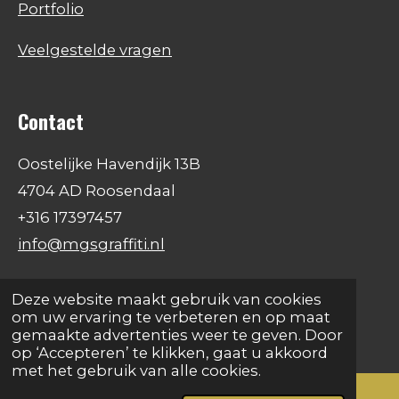
Portfolio
Veelgestelde vragen
Contact
Oostelijke Havendijk 13B
4704 AD Roosendaal
+316 17397457
info@mgsgraffiti.nl
F
I
W
Deze website maakt gebruik van cookies
a
n
h
om uw ervaring te verbeteren en op maat
© 2026 All rights Reserved -
MGS GRAFFITI
c
s
a
gemaakte advertenties weer te geven. Door
e
t
t
op ‘Accepteren’ te klikken, gaat u akkoord
b
a
s
met het gebruik van alle cookies.
o
g
A