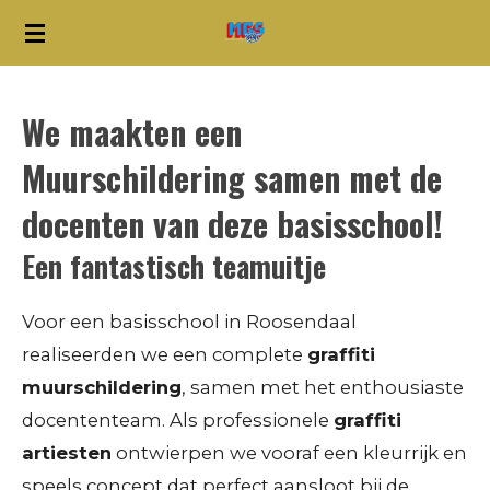
Ga
direct
naar
We maakten een
de
hoofdinhoud
Muurschildering samen met de
docenten van deze basisschool!
Een fantastisch teamuitje
Voor een basisschool in Roosendaal
realiseerden we een complete
graffiti
muurschildering
, samen met het enthousiaste
docententeam. Als professionele
graffiti
artiesten
ontwierpen we vooraf een kleurrijk en
speels concept dat perfect aansloot bij de