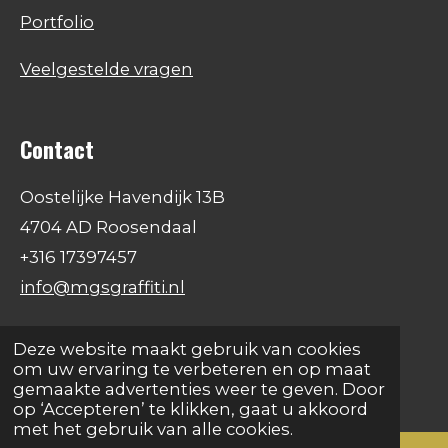
Portfolio
Veelgestelde vragen
Contact
Oostelijke Havendijk 13B
4704 AD Roosendaal
+316 17397457
info@mgsgraffiti.nl
F
I
W
Deze website maakt gebruik van cookies
a
n
h
om uw ervaring te verbeteren en op maat
© 2026 All rights Reserved -
MGS GRAFFITI
c
s
a
gemaakte advertenties weer te geven. Door
e
t
t
op ‘Accepteren’ te klikken, gaat u akkoord
b
a
s
met het gebruik van alle cookies.